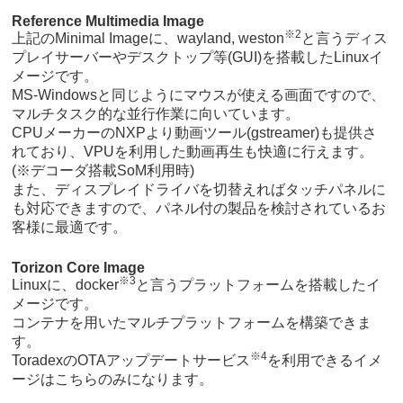
Reference Multimedia Image
※2
上記のMinimal Imageに、wayland, weston
と言うディス
プレイサーバーやデスクトップ等(GUI)を搭載したLinuxイ
メージです。
MS-Windowsと同じようにマウスが使える画面ですので、
マルチタスク的な並行作業に向いています。
CPUメーカーのNXPより動画ツール(gstreamer)も提供さ
れており、VPUを利用した動画再生も快適に行えます。
(※デコーダ搭載SoM利用時)
また、ディスプレイドライバを切替えればタッチパネルに
も対応できますので、パネル付の製品を検討されているお
客様に最適です。
Torizon Core Image
※3
Linuxに、docker
と言うプラットフォームを搭載したイ
メージです。
コンテナを用いたマルチプラットフォームを構築できま
す。
※4
ToradexのOTAアップデートサービス
を利用できるイメ
ージはこちらのみになります。