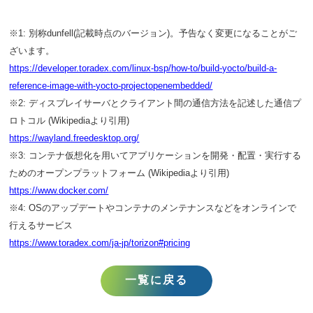
※1: 別称dunfell(記載時点のバージョン)。予告なく変更になることがご
ざいます。
https://developer.toradex.com/linux-bsp/how-to/build-yocto/build-a-
reference-image-with-yocto-projectopenembedded/
※2: ディスプレイサーバとクライアント間の通信方法を記述した通信プ
ロトコル (Wikipediaより引用)
https://wayland.freedesktop.org/
※3: コンテナ仮想化を用いてアプリケーションを開発・配置・実行する
ためのオープンプラットフォーム (Wikipediaより引用)
https://www.docker.com/
※4: OSのアップデートやコンテナのメンテナンスなどをオンラインで
行えるサービス
https://www.toradex.com/ja-jp/torizon#pricing
一覧に戻る