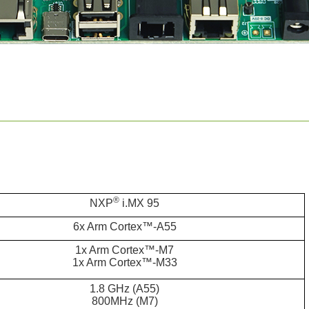
®
NXP
i.MX 95
6x Arm Cortex™-A55
1x Arm Cortex™-M7
1x Arm Cortex™-M33
1.8 GHz (A55)
800MHz (M7)