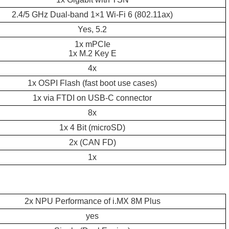
2.4/5 GHz Dual-band 1×1 Wi-Fi 6 (802.11ax)
Yes, 5.2
1x mPCIe
1x M.2 Key E
4x
1x OSPI Flash (fast boot use cases)
1x via FTDI on USB-C connector
8x
1x 4 Bit (microSD)
2x (CAN FD)
1x
2x NPU Performance of i.MX 8M Plus
yes