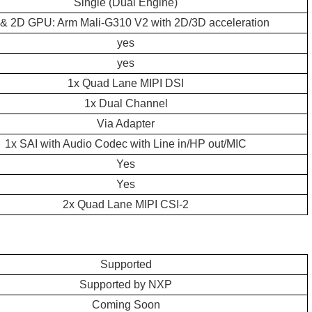
Single (Dual Engine)
& 2D GPU: Arm Mali-G310 V2 with 2D/3D acceleration
yes
yes
1x Quad Lane MIPI DSI
1x Dual Channel
Via Adapter
1x SAI with Audio Codec with Line in/HP out/MIC
Yes
Yes
2x Quad Lane MIPI CSI-2
Supported
Supported by NXP
Coming Soon