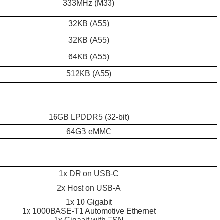
333MHz (M33)
32KB (A55)
32KB (A55)
64KB (A55)
512KB (A55)
16GB LPDDR5 (32-bit)
64GB eMMC
1x DR on USB-C
2x Host on USB-A
1x 10 Gigabit
1x 1000BASE-T1 Automotive Ethernet
1x Gigabit with TSN