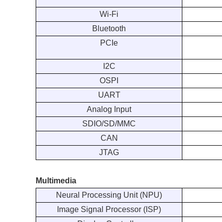
Wi-Fi
Bluetooth
PCIe
I2C
OSPI
UART
Analog Input
SDIO/SD/MMC
CAN
JTAG
Multimedia
Neural Processing Unit (NPU)
Image Signal Processor (ISP)